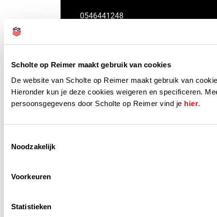
0546441248
info@scholteopreimer.nl
Like ons op Facebook
CERTIFICERINGEN
Scholte op Reimer maakt gebruik van cookies
De website van Scholte op Reimer maakt gebruik van cookie
Hieronder kun je deze cookies weigeren en specificeren. Mee
persoonsgegevens door Scholte op Reimer vind je
hier
.
Toestemmingsselectie
Noodzakelijk
Voorkeuren
Privacy Policy
Cookie Policy
Statistieken