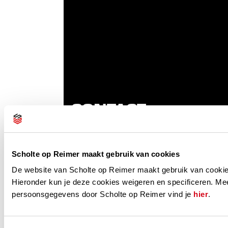
CONTACT
Ootmarsumseweg 165
7665 RX Albergen
Scholte op Reimer maakt gebruik van cookies
De website van Scholte op Reimer maakt gebruik van cookie
0546441248
Hieronder kun je deze cookies weigeren en specificeren. Mee
info@scholteopreimer.nl
persoonsgegevens door Scholte op Reimer vind je
hier
.
Like ons op Facebook
CERTIFICERINGEN